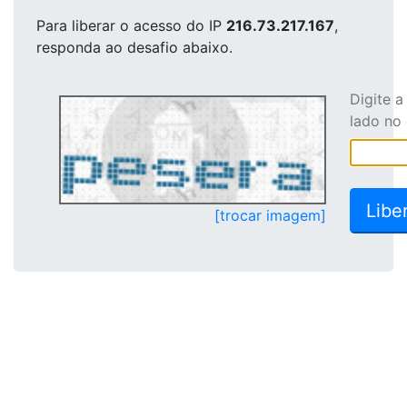
Para liberar o acesso
do IP
216.73.217.167
,
responda ao desafio abaixo.
Digite 
lado no
[trocar imagem]