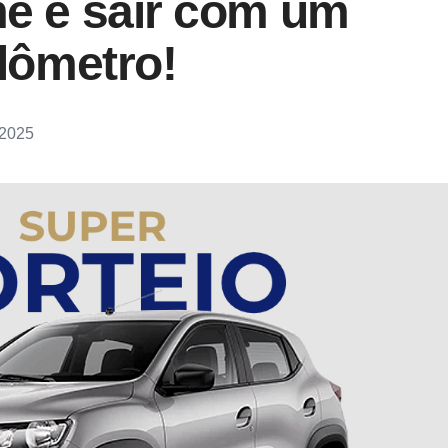
me e sair com um
ilômetro!
 2025