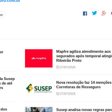
uro.com.br
or
Mapfre agiliza atendimento aos
or
segurados após temporal atingi
Ribeirão Preto
27/07/2026
da Susep
Nova resolução faz 14 menções
 de até
Corretoras de Resseguro
es
27/07/2026
 dos
Susep analisa novas regras par