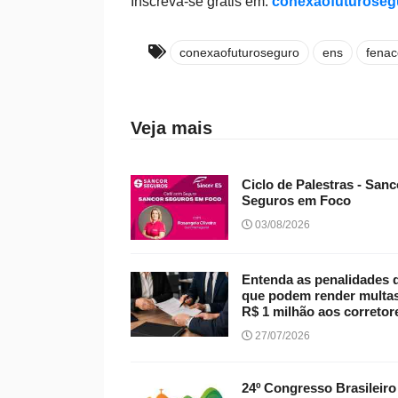
Inscreva-se grátis em:
conexaofuturoseg
conexaofuturoseguro
ens
fenac
Veja mais
Ciclo de Palestras - Sanc
Seguros em Foco
03/08/2026
Entenda as penalidades 
que podem render multas
R$ 1 milhão aos corretor
27/07/2026
24º Congresso Brasileiro