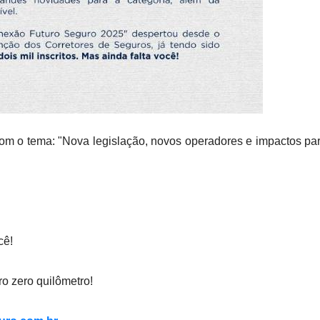
om o tema: "Nova legislação, novos operadores e impactos pa
cê!
ro zero quilômetro!