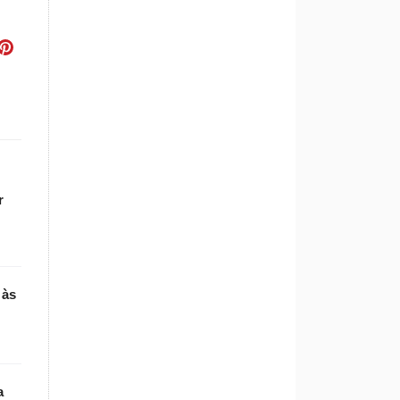
r
 às
a