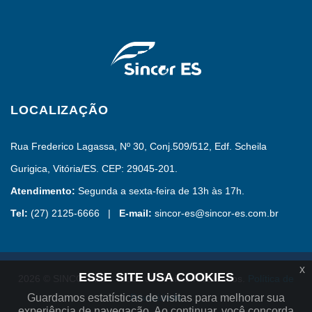
LOCALIZAÇÃO
Rua Frederico Lagassa, Nº 30, Conj.509/512, Edf. Scheila
Gurigica, Vitória/ES. CEP: 29045-201.
Atendimento:
Segunda a sexta-feira de 13h às 17h.
Tel:
(27) 2125-6666 |
E-mail:
sincor-es@sincor-es.com.br
x
ESSE SITE USA COOKIES
2026 © SINCOR-ES - Todos os direitos reservados.
Política de
Guardamos estatísticas de visitas para melhorar sua
Privacidade
experiência de navegação. Ao continuar, você concorda